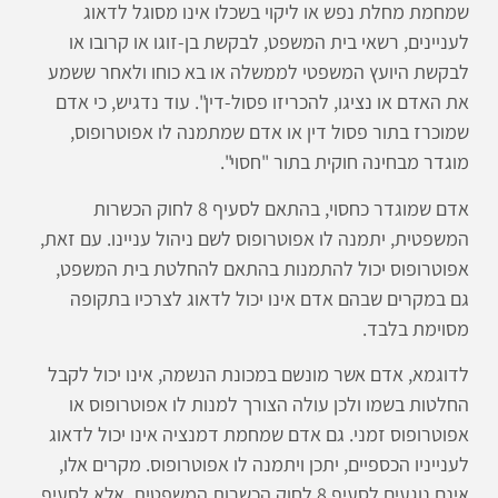
שמחמת מחלת נפש או ליקוי בשכלו אינו מסוגל לדאוג
לעניינים, רשאי בית המשפט, לבקשת בן-זוגו או קרובו או
לבקשת היועץ המשפטי לממשלה או בא כוחו ולאחר ששמע
את האדם או נציגו, להכריזו פסול-דין". עוד נדגיש, כי אדם
שמוכרז בתור פסול דין או אדם שמתמנה לו אפוטרופוס,
מוגדר מבחינה חוקית בתור "חסוי".
אדם שמוגדר כחסוי, בהתאם לסעיף 8 לחוק הכשרות
המשפטית, יתמנה לו אפוטרופוס לשם ניהול עניינו. עם זאת,
אפוטרופוס יכול להתמנות בהתאם להחלטת בית המשפט,
גם במקרים שבהם אדם אינו יכול לדאוג לצרכיו בתקופה
מסוימת בלבד.
לדוגמא, אדם אשר מונשם במכונת הנשמה, אינו יכול לקבל
החלטות בשמו ולכן עולה הצורך למנות לו אפוטרופוס או
אפוטרופוס זמני. גם אדם שמחמת דמנציה אינו יכול לדאוג
לענייניו הכספיים, יתכן ויתמנה לו אפוטרופוס. מקרים אלו,
אינם נוגעים לסעיף 8 לחוק הכשרות המשפטית, אלא לסעיף