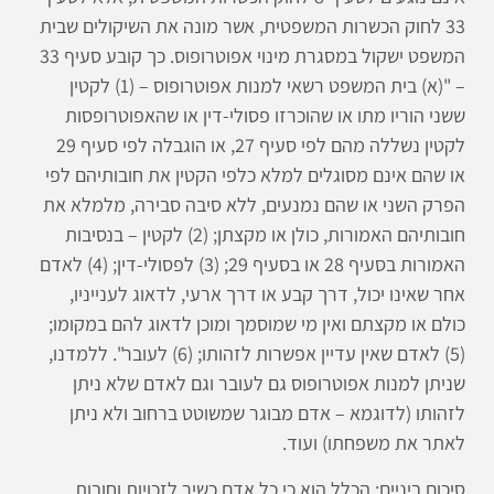
33 לחוק הכשרות המשפטית, אשר מונה את השיקולים שבית
המשפט ישקול במסגרת מינוי אפוטרופוס. כך קובע סעיף 33
– "(א) בית המשפט רשאי למנות אפוטרופוס – (1) לקטין
ששני הוריו מתו או שהוכרזו פסולי-דין או שהאפוטרופסות
לקטין נשללה מהם לפי סעיף 27, או הוגבלה לפי סעיף 29
או שהם אינם מסוגלים למלא כלפי הקטין את חובותיהם לפי
הפרק השני או שהם נמנעים, ללא סיבה סבירה, מלמלא את
חובותיהם האמורות, כולן או מקצתן; (2) לקטין – בנסיבות
האמורות בסעיף 28 או בסעיף 29; (3) לפסולי-דין; (4) לאדם
אחר שאינו יכול, דרך קבע או דרך ארעי, לדאוג לענייניו,
כולם או מקצתם ואין מי שמוסמך ומוכן לדאוג להם במקומו;
(5) לאדם שאין עדיין אפשרות לזהותו; (6) לעובר". ללמדנו,
שניתן למנות אפוטרופוס גם לעובר וגם לאדם שלא ניתן
לזהותו (לדוגמא – אדם מבוגר שמשוטט ברחוב ולא ניתן
לאתר את משפחתו) ועוד.
סיכום ביניים: הכלל הוא כי כל אדם כשיר לזכויות וחובות