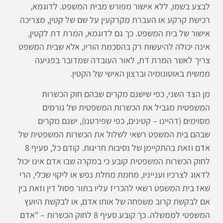
לבצע בשמו, ללא אישור מפורש מבית המשפט. לדוגמא,
רכישת קרקע או העברת מקרקעין על שם של קטין, מצריכה
אישור של בית המשפט. כך גם לדוגמא, המרת דת לקטין,
אינה יכולה להיעשות רק בהסכמת הוריו, אלא שבית המשפט
צריך לאשר המרת דת, לאור העובדה שמדובר בפגיעה
ממשית באוטונומיה וברצון האישי של הקטין.
מן הצד השני, כפי שישנם מקרים שבהם חוק הכשרות
המשפטית מגביל את הכשרות המשפטית של גורמים
מסוימים (דהיינו – קטינים, כפי שפירטנו), ישנם מקרים
שבהם בית המשפט רשאי לשלול את הכשרות המשפטית של
אדם וזאת בהתקיימן של נסיבות חריגות. קודם כל, סעיף 8
לחוק הכשרות המשפטית קובע כי במקרה שבו אדם אינו יכול
לדאוג לצרכיו וענייניו, מחמת מחלת נפש או ליקוי שכלי, הרי
שאז בית המשפט רשאי להכריז עליו בתור פסול דין וזאת בין
אם לבקשת קרוב משפחה של אותו אדם, או לבקשת היועץ
המשפטי לממשלה. כך קובע סעיף 8 לחוק הכשרות – "אדם