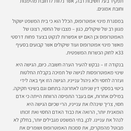
תפקיד בעל חשיבות רבה, אשר נלוות לו חובת מהימנות
וחובת אמונים.
במסגרת מינוי אפוטרופוס, הכלל הוא כי בית המשפט ישקול
מגוון רב של שיקולים, כגון – מצבו של החסוי, רצונו של
האפוטרופוס וכן האם יש אפשרות לנקוט בצעד פחות דרסטי
מאשר מינוי אפוטרופוס ועוד שיקולים אשר קבועים בסעיף
33א לחוק הכשרות המשפטית.
בנקודה זו – נבקש להעיר הערה חשובה. כיום, הגישה היא
שינוי מאפוטרופסות לגישה של תמיכה בקבלת החלטות
ועזרה לחסוי ולא ניהול ענייניו. הגישה הזו אף באה לידי
ביטוי בפסקי דין שניתנו לאחרונה בתחום וגם בשינוי חקיקה.
במילים אחרות, אם בעבר התפיסה הרווחת הייתה כי אדם
חסוי, צריך שינהלו את ענייניו, הרי שכיום הגישה היא
הומאנית יותר, הרואה את כבוד האדם החסוי ואת זכותו
לנהל את עניינו. לכן, בתי המשפט מגבילים יותר, בחלק לא
מבוטל מהמקרים, את סמכות האפוטרופוס ושומרים את