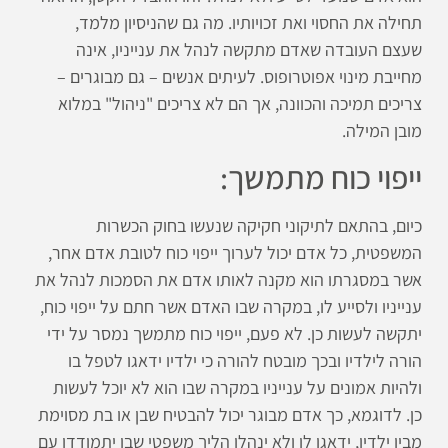
תחילה את החסוי ואת זכויותיו. מה גם שהניסיון מלמד,
שעצם העובדה שאדם מתקשה לנהל את ענייניו, אינה
מחייבת מינוי אפוטרופוס. לעיתים אנשים – גם מבוגרים –
צריכים תמיכה והכוונה, אך הם לא צריכים "ניהול" במלוא
מובן המילה.
ייפוי כוח מתמשך:
כיום, בהתאם לתיקוני חקיקה שנעשו בחוק הכשרות
המשפטית, כל אדם יכול לערוך ייפוי כוח לטובת אדם אחר,
אשר במסגרתו הוא מקנה לאותו אדם את הסמכות לנהל את
ענייניו ולסייע לו, במקרה שבו האדם אשר חתם על ייפוי כוח,
יתקשה לעשות כן. לא פעם, ייפוי כוח מתמשך נמסר על ידי
הורה לילדיו ובכך מובטח להורה כי ילדיו ידאגו לטפל בו
ולהיות אמונים על ענייניו במקרה שבו הוא לא יוכל לעשות
כן. לדוגמא, כך אדם מבוגר יכול להבטיח שבן או בת מסוימת
מבין ילדיו, ידאגו לו ולא ינהלו הליך משפטי שבו יתמודדו עם