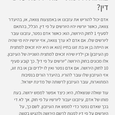
דין?
אדם יכול להוריש את עזבונו או באמצעות צוואה, או, בהיעדר
צוואה, כאשר יורשיו יהיו היורשים על פי דין. הכלל, בהתאם
לסעיף 1 לחוק הירושה, הוא: כאשר אדם נפטר, עזבונו עובר
ליורשים שלו. אם אדם לא ערך צוואה, אזי יורשיו יהיו מי שהיה
או הייתה בן או בת זוגו בחייו (הוא או היא יהיו זכאים למחצית
מן העיזבון) וכן ילדיו שיהיו זכאים למחצית השנייה של העיזבון.
אלו מכונים בחוק הירושה "יורשים על פי דין". כך קובע סעיף
10 לחוק הירושה. אם אדם נפטר ואין לו ילדים ובן או בת זוג,
אזי העיזבון שלו עובר להוריו. בהיעדר הורים בנסיבות
המתוארות, עובר העיזבון לרשותה של מדינת ישראל.
עוד שאלה שנשאלת, היא: כיצד אפשר לממש ירושה. בעת
מותו של אדם, עיזבונו יעבור ליורשיו על פי חוק. אך לא די
בכך שאדם נפטר כדי לממש את העיזבון. לשם כך, על
היורשים על פי דין לפנות לרשם הירושה ולהגיש בקשה