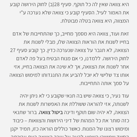
היא צוואה שאין לה כל תוקף. סעיף 28(ב) לחוק הירושה קובע
את האמור לעיל. הסעיף קובע כי צוואה שלא נערכה ע"י
המצווה, היא צוואה בטלה מבוטלת.
זאת ועוד, צוואה היא מסמך מחייב, כך שהתחייבות של אדם
בחייו לשנות את הוראות הצוואה שלו, מבלי לשנות את
הצוואה, לא תגבר על צוואה שנערכה כדין. כך קובע סעיף 27
לחוק הירושה. ללמדנו, כי אם מנוח הבטיח בעל פה לאדם
אחר לשנות את הצוואה, אך לא שינה את הצוואה בחייו, אזי
אותו צד שלישי לא יוכל להביע את התנגדותו למימוש הצוואה
על סמך אותה התחייבות.
עוד נעיר, כי צוואה שיש בה תנאי שקובע כי לא ניתן יהיה
לשנותה, אזי להוראה ששוללת את האפשרות לשנות את
הצוואה, לא יהיה שום תוקף ודינה
ביטול צוואה
. ברור שתנאי
כזה סותר את כל המהות של דיני הירושות והצוואות – כיבוד
ומימוש רצונו של המנוח. כאשר כוללים הוראה כזו, תמיד יקנן
החשד שמישהו השפיע לרעה על עורך הצוואה בעת עריכתה.