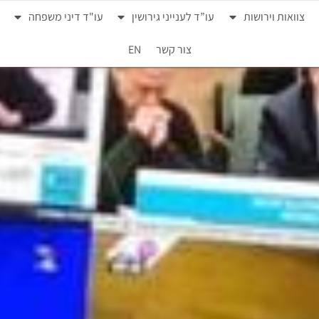
צוואות וירושות
עו”ד לענייני גירושין
עו"ד דיני משפחה
צור קשר
EN