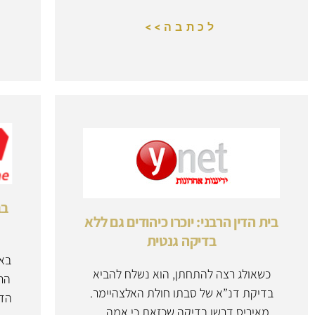
ש
לכתבה>>
בב
בית הדין הרבני: יוכרו כיהודים גם ללא
בדיקה גנטית
באי
כשאולג רצה להתחתן, הוא נשלח להביא
הרכ
בדיקת דנ”א של סבתו חולת האלצהיימר.
הדי
מאיריס דרשו בדיקה שכזאת כי אמה…